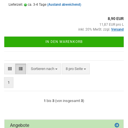
Lieferzeit:
ca. 3-4 Tage
(Ausland abweichend)
8,90 EUR
11,87 EUR pro L
inkl. 20% MwSt. zzgl.
Versand
IN DEN WARENKORB
Sortieren nach
pro Seite
Sortieren nach
8 pro Seite
1
1
bis
3
(von insgesamt
3
)
Angebote