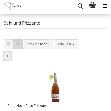
Sekt und Frizzante
Sortieren nach
pro Seite
Sortieren nach
8 pro Seite
1
Pinot Nova Rosé Frizzante