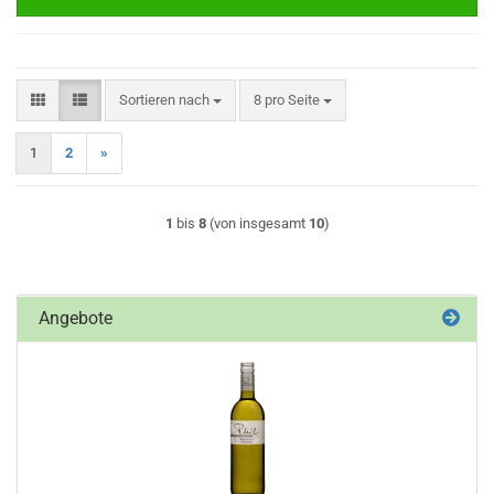
Sortieren nach
pro Seite
Sortieren nach
8 pro Seite
1
2
»
1
bis
8
(von insgesamt
10
)
Angebote