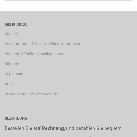
MEHR ÜBER...
Kontakt
Widerrufsrecht & Muster-Widerrufsformular
Versand- & Zahlungsbedingungen
Sitemap
Impressum
AGB
Privatsphäre und Datenschutz
BEZAHLUNG
Bestellen Sie auf
Rechnung
, und bezahlen Sie bequem