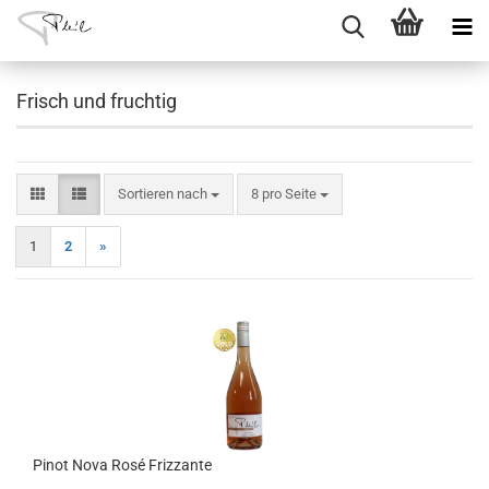
Frisch und fruchtig
Sortieren nach
pro Seite
Sortieren nach
8 pro Seite
1
2
»
Pinot Nova Rosé Frizzante